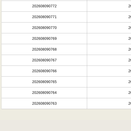
202608090772
2
202608090771
2
202608090770
2
202608090769
2
202608090768
2
202608090767
2
202608090766
2
202608090765
2
202608090764
2
202608090763
2