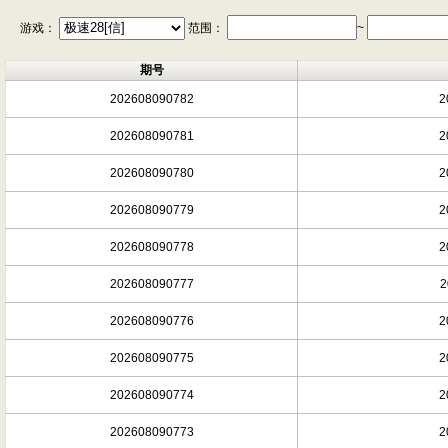
游戏：
范围：
~
期号
202608090782
2
202608090781
2
202608090780
2
202608090779
2
202608090778
2
202608090777
2
202608090776
2
202608090775
2
202608090774
2
202608090773
2