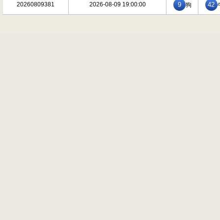
20260809381
2026-08-09 19:00:00
9
42
狗