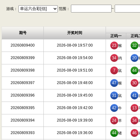
游戏：
范围：
~
期号
开奖时间
正码一
正码
20260809400
2026-08-09 19:57:00
23
32
猴
20260809399
2026-08-09 19:54:00
34
20
鸡
20260809398
2026-08-09 19:51:00
7
44
鼠
20260809397
2026-08-09 19:48:00
47
30
猴
20260809396
2026-08-09 19:45:00
31
41
鼠
20260809395
2026-08-09 19:42:00
42
13
牛
20260809394
2026-08-09 19:39:00
24
34
羊
20260809393
2026-08-09 19:36:00
44
46
猪