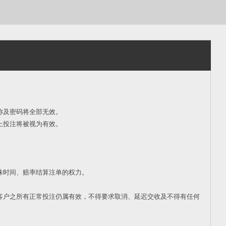
称及密码将全部无效。
上投注将被视为有效。
珠时间、赔率结算注单的权力。
客户之所有正常投注仍属有效，不得要求取消、延迟交收及不得有任何