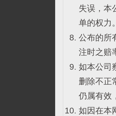
失误，本
单的权力
公布的所
注时之赔
如本公司
删除不正
仍属有效
如因在本