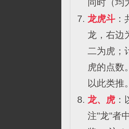
同时（均为
龙虎斗
：
龙，右边
二为虎；
虎的点数
以此类推
龙、虎
：
注"龙"者