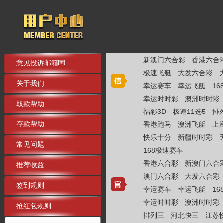
新澳门六合彩
香港六合
意见投诉邮箱💌
极速飞艇
大发六合彩
关于我们
幸运赛车
幸运飞艇
1
幸运时时彩
澳洲时时彩
取款帮助
福彩3D
极速11选5
排
存款帮助
香港跑马
澳洲飞艇
上海
快乐十分
新疆时时彩
常见问题
168极速赛车
香港六合彩
新澳门六合
推荐收益
澳门六合彩
大发六合彩
签到规则
幸运赛车
幸运飞艇
1
幸运时时彩
澳洲时时彩
抢红包规则
排列三
河北快三
江苏