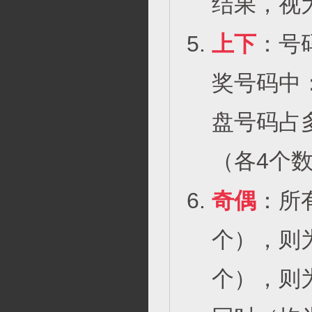
结果，视
上下
：号
奖号码中
盘号码占
（各4个
奇偶
：所
个），则
个），则