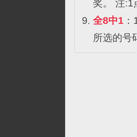
奖。 注:
全8中1
：
所选的号