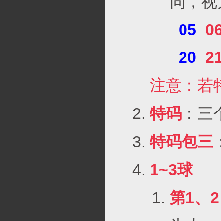
同，视
05
0
20
2
注意：若特
特码
：三
特码包三
1~3球
第1、