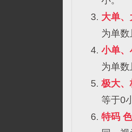
小。
大单、
为单数
小单、
为单数
极大、
等于0
特码 