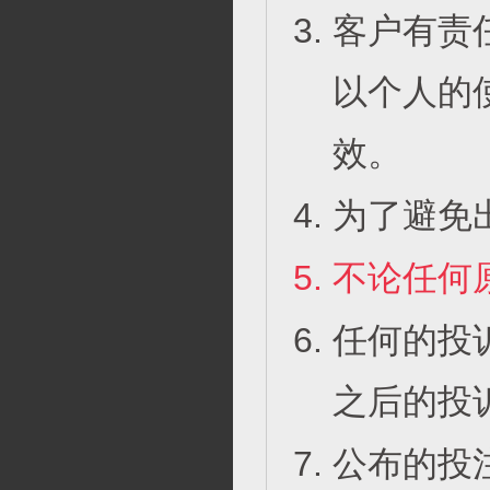
客户有责
以个人的
效。
为了避免
不论任何
任何的投
之后的投
公布的投