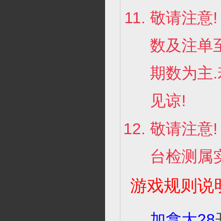
敬请注意
数及注单
期数为主
见谅!
敬请注意
台检测属
游戏规则说
加拿大28