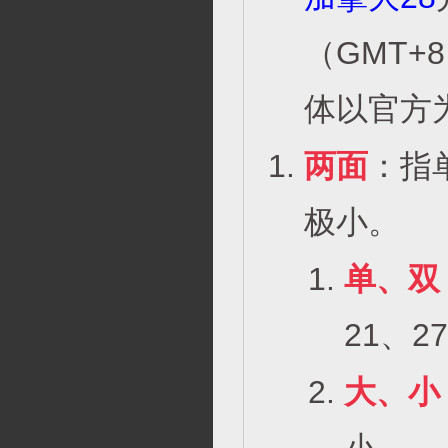
（GMT+
体以官方
两面
：指
极小。
单、双
21、
大、小