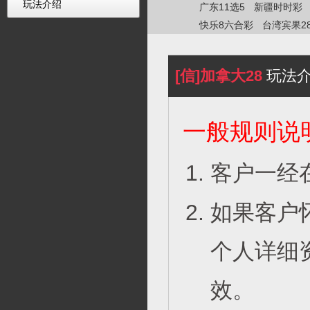
玩法介绍
广东11选5
新疆时时彩
快乐8六合彩
台湾宾果2
[信]加拿大28
玩法
一般规则说
客户一经
如果客户
个人详细
效。