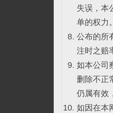
失误，本
单的权力
公布的所
注时之赔
如本公司
删除不正
仍属有效
如因在本