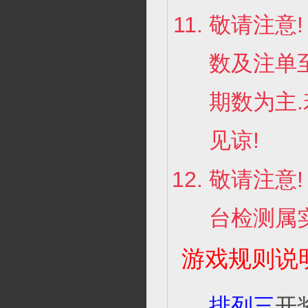
敬请注意
数及注单
期数为主
见谅!
敬请注意
台检测属
游戏规则说
排列三
开