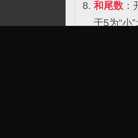
和尾数
：
于5为“小
为“双”;
为“合”;
于“大”、“
一字组合
拾位、个
佰(两面