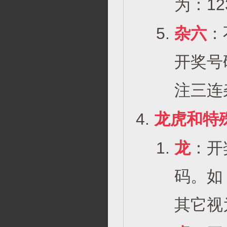
为：12
杂六
：
开奖号
注三连
龙虎和特
龙
：开
码。如
其它视