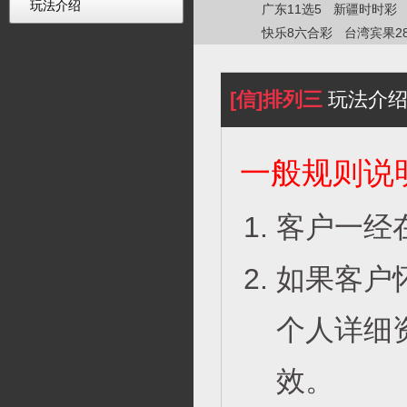
玩法介绍
广东11选5
新疆时时彩
快乐8六合彩
台湾宾果2
[信]排列三
玩法介
一般规则说
客户一经
如果客户
个人详细
效。