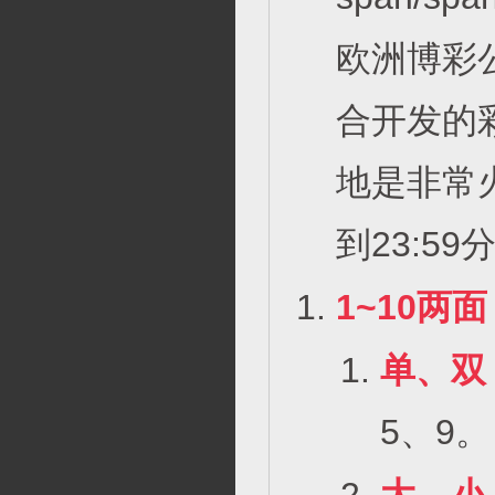
欧洲博彩
合开发的
地是非常
到23:59
1~10两面
单、双
5、9。