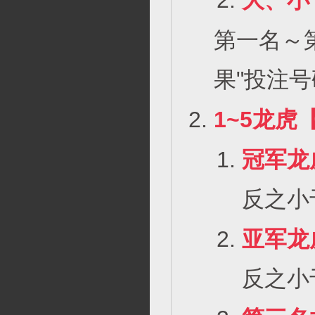
大、小
第一名～
果"投注
1~5龙虎
冠军龙
反之小
亚军龙
反之小